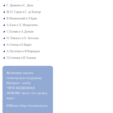
Г. Дьякова и С. Дали
Ж-П. Сартр и С. де Бовуар
В.Маяковский и Л.Брик
А.Блок и Л. Менделеева
С.Есенин и А.Дункан
П. Пикассо и О. Хохлова
А.Гитлер и Е.Браун
А.Пугачева и Ф.Киркоров
Л.Сенчина и И.Тальков
Желающие оказать
спонсорскую поддержку
Интернет - клубу
"ПРОСВЕЩЕННАЯ
ЛЮБОВЬ" могут это сделать
через
ЮMoney https://yoomoney.ru
: