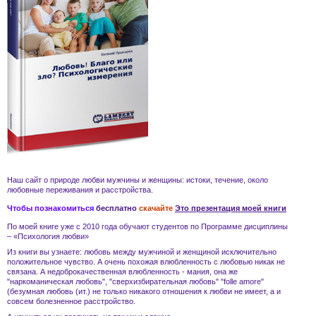
Наш сайт о природе
любви
мужчины и женщины
: истоки, течение, около
любовные переживания и
расстройства
.
Чтобы познакомиться
бесплатно
скачайте
Это презентация моей книги
По моей книге уже с 2010 года обучают студентов по Программе дисциплины
– «Психология любви»
Из книги вы узнаете:
любовь
между мужчиной и женщиной
исключительно
положительное чувство. А очень похожая
влюбленность
с
любовью
никак не
связана. А
недоброкачественная влюбленность - мания
, она же
"наркоманическая любовь", "сверхизбирательная любовь" "folle amore"
(безумная любовь (ит.) не только никакого отношения к
любви
не имеет, а и
совсем
болезненное расстройство
.