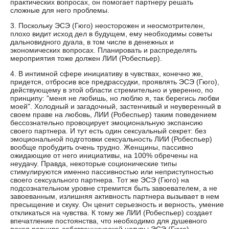
практических вопросах, он помогает партнеру решать
сложные для него проблемы.
3. Поскольку ЭСЭ (Гюго) неосторожен и неосмотрителен,
плохо видит исход дел в будущем, ему необходимы советы
дальновидного дуала, в том числе в денежных и
экономических вопросах. Планировать и распределять
мероприятия тоже должен ЛИИ (Робеспьер).
4. В интимной сфере инициативу в чувствах, конечно же,
придется, отбросив все предрассудки, проявлять ЭСЭ (Гюго),
действующему в этой области стремительно и уверенно, по
принципу: "меня не любишь, но люблю я, так берегись любви
моей". Холодный и загадочный, застенчивый и неуверенный в
своем праве на любовь, ЛИИ (Робеспьер) таким поведением
бессознательно провоцирует эмоциональную экспансию
своего партнера. И тут есть один сексуальный секрет: без
эмоциональной подготовки сексуальность ЛИИ (Робеспьер)
вообще пробудить очень трудно. Женщины, пассивно
ожидающие от него инициативы, на 100% обречены на
неудачу. Правда, некоторые соционические типы
стимулируются именно пассивностью или неприступностью
своего сексуального партнера. Тот же ЭСЭ (Гюго) на
подсознательном уровне стремится быть завоевателем, а не
завоеванным, излишняя активность партнера вызывает в нем
пресыщение и скуку. Он ценит серьезность и верность, умение
откликаться на чувства. К тому же ЛИИ (Робеспьер) создает
впечатление постоянства, что необходимо для душевного