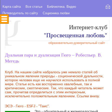
Карта сайта
Все статьи
Библиотека. Видео
Путеводитель по сайту
Соционика любви
Интернет-клуб
"Просвещенная любовь"
образовательно-доверительный сайт
Дуальная пара и дуализация Гюго – Робеспьер. В.
Мегедь
Клуб. На нашем сайте набралось уже немало статей об
уникальном явлении природы - соционической дуальности,
которое человек еще не научился использовать в полной
мере. Статьи есть как восторженно хвалебные, так и
критические, скептические. Так, что каждый читатель может
сам, прочитав определиться с этим интересным,
исключительно положительным явлением. Ссылки внизу.
ЭСЭ - Гюго - ESFJ - "Таис".
Это - общительный и жизнерадостный