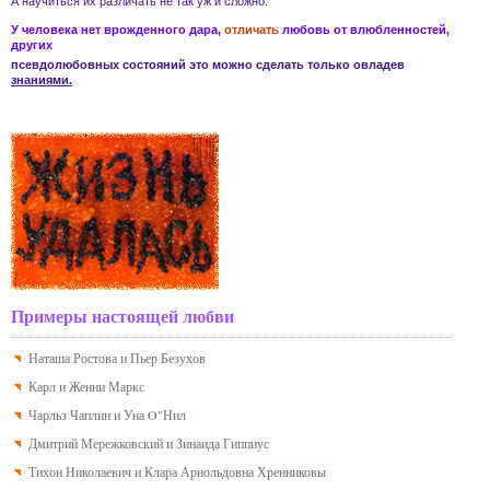
А научиться их различать не так уж и сложно.
У человека нет врожденного дара,
отличать
любовь
от
влюбленностей
,
других
псевдолюбовных состояний
это можно сделать только овладев
знаниями.
Примеры настоящей любви
Наташа Ростова и Пьер Безухов
Карл и Женни Маркс
Чарльз Чаплин и Уна O"Нил
Дмитрий Мережковский и Зинаида Гиппиус
Тихон Николаевич и Клара Арнольдовна Хренниковы