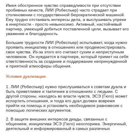
Имея обостренное чувство справедливости при отсутствии
пробивных качеств, ЛИИ (Робеспьер) часто страдает при
столкновении с государственной бюрократической машиной.
Ему трудно отстаивать интересы дела, а выслушивать упреки
в инертности - просто невыносимо. Активный, настойчивый
партнер, умеющий добиться поставленной цели, вызывает его
уважение и благодарность.
Большие трудности ЛИИ (Робеспьер) испытывает, когда нужно
проявить инициативу в отношениях или продемонстрировать
свои чувства. Из-за этого его считают сухим и неприступным
человеком. Он нуждается в партнере, который примет на себя
ответственность за создание и поддержание непринужденной
и приятной атмосферы общения.
Условия дуализации.
1. ЛИИ (Робеспьер) нужно прислушиваться к советам дуала и
быть приветливее и тактичнее в отношениях с людьми. С
другой стороны, находясь во власти чувств, ЭСЭ (Гюго) может
испортить отношения, и тогда его дуал должен вовремя
прийти на помощь и установить необходимое равновесие с
помощью логических аргументов.
2. В защите внешних интересов диады, связанных с
общением, инициатива ЭСЭ (Гюго) неоспорима. Энергичный,
деятельный и информированный в самых различных