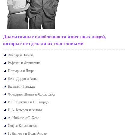
Драматичные влюбленности известных людей,
которые не сделали их счастливыми
Абеляр и Элоиза
Рафаэль и Форнарина
Петрарка и Лаура
Дени Дидро и Анна
Бальзак и Ганская
Фредерик Шопен и Жорж Санд
И.С. Тургенев и П. Виардо
И.А. Крылов и Анюта
А. Нобиле и С. Хесс
Софья Ковалевская
Г. Дьякова и Поль Элюар