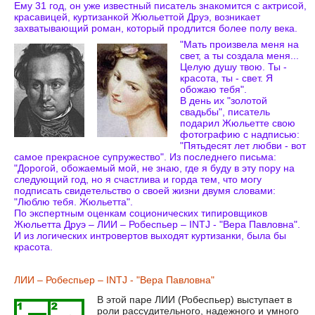
Ему 31 год, он уже известный писатель знакомится с актрисой,
красавицей, куртизанкой Жюльеттой Друэ, возникает
захватывающий роман, который продлится более полу века.
"Мать произвела меня на
свет, а ты создала меня...
Целую душу твою. Ты -
красота, ты - свет. Я
обожаю тебя".
В день их "золотой
свадьбы", писатель
подарил Жюльетте свою
фотографию с надписью:
"Пятьдесят лет любви - вот
самое прекрасное супружество". Из последнего письма:
"Дорогой, обожаемый мой, не знаю, где я буду в эту пору на
следующий год, но я счастлива и горда тем, что могу
подписать свидетельство о своей жизни двумя словами:
"Люблю тебя. Жюльетта".
По экспертным оценкам соционических типировщиков
Жюльетта Друэ – ЛИИ – Робеспьер – INTJ - "Вера Павловна".
И из логических интровертов выходят куртизанки, была бы
красота.
ЛИИ – Робеспьер – INTJ - "Вера Павловна"
В этой паре ЛИИ (Робеспьер) выступает в
роли рассудительного, надежного и умного