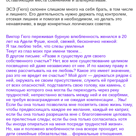
оставляющий места сомнениям и альтернативам.
ЭСЭ (Гюго) склонен слишком много на себя брать, в том числе
и лишнего. Его деятельность нужно держать под контролем,
отсекая лишнее и помогая в необходимом, но делать это
ненавязчиво, в виде конкретных логических советов.
Виктор Гюго переживая бурную влюбленность женился в 20
лет на Адели Фуше, юной, свежей, бесконечно нежной:
Я так люблю тебя, что слезы умиленья
Текут из глаз моих при имени твоем...
В другом письме: «Разве я существую для своего
собственного счастья? Нет, все мое существование целиком
посвящено ей даже независимо от нее. И по какому праву я
смею рассчитывать на ее любовь? Какое это имеет значение,
раз это не вредит ее счастью? Мой долг — держаться рядом с
ней, окружать ее своим присутствием, служить ей преградой
от всех опасностей; подставлять свою голову, как камень, с
помощью которого она могла бы переходить через реку
трудностей; непрестанно вставать между ней и ее скорбями,
не требуя вознаграждения и не ожидая компенсации... Увы!
Если бы она только позволила мне посвятить свою жизнь тому,
чтобы предвосхищать каждое ее желание, каждый ее каприз;
если бы она только разрешила мне с благоговением целовать
ее прелестные следы; если бы она только согласилась хотя
бы иногда опираться на меня посреди трудностей жизни».
Но, как и положено влюбленности она вскоре проходит, но
дети семейные обязательства… формальные отношения.