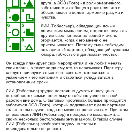
друга, а ЭСЭ (Гюго) - в роли энергичного,
заботливого и любящего родителя, что и
обеспечивает в целом гармонию разума и
чувства.
ЛИИ (Робеспьер), обладающий ясным
логическим мышлением, старается внушать
другим свое понимание вещей и очень
огорчается, когда к его мнению не
прислушиваются. Поэтому ему необходим
покладистый партнер, обладающий чувством
юмора, гибкостью и дипломатичностью.
Он всегда планирует свои мероприятия и не любит менять
свои планы, а также когда ему что-то навязывают. Партнеру
следует прислушиваться к его советам, относиться с
уважением к его желаниям и стараться укладываться в
установленные сроки.
ЛИИ (Робеспьер) трудно постоянно думать о насущных
потребностях семьи, поскольку он обычно увлечен своей
работой вне дома. О бытовых проблемах больше приходится
заботиться ЭСЭ (Гюго), который подключает к делу партнера
только в том случае, когда не может справиться сам. При этом
он вовлекает ЛИИ (Робеспьер) в процесс не командами, а
своим несколько бестолковым энтузиазмом. В таком случае
ЛИИ (Робеспьер) разбивает задачу на этапы и
последовательно ее решает.