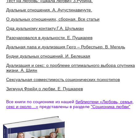
Тест на любовь: «шкала любви» З.Рубина.
Дуальные отношения. А. Аугустинавичуте.
О дуальных отношениях, сборная. Все статьи
Ода дуальному контакту.Г.А. Шульман
Разочаровался в дуальности. Е. Пушкарев
Дуальная пара и дуализация Гюго – Робеспьер. В. Мегедь
Будни дуальных отношений. И. Белецкая
Дуализация и секс: о проблеме оптимального выбора спутника
жизни. А. Шиян
Сексуальная совместимость соционических психотипов
Зигмунд Фрейд о любви. Е. Пушкарев
Все книги по соционике из нашей
библиотеки «Любовь, семья,
секс и около…»
представлены в разделе
"Соционика любви"