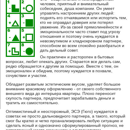
человек, приятный и внимательный
собеседник, душа компании. Он умеет
управлять настроением других людей:
поднять его отчаявшимся или испортить тем,
кто не оправдал доверия или потерял
уважение. Из-за своей прямолинейности и
эмоциональности часто ставит под угрозу
отношения и поэтому очень нуждается в
невозмутимом и хладнокровном партнере,
способном во всем спокойно разобраться и
дать дельный совет.
Он практичен и расторопен в бытовых
вопросах, любит опекать других. Старается все делать сам,
редко обращается к другим за помощью. Вместе с тем, он
эмоционален и обидчив, поэтому нуждается в похвале,
сочувствии и участии.
Обладает развитым эстетическим вкусом, уделяет большое
внимание красивому оформлению - от своего собственного
внешнего вида до интерьера квартиры. Плохо переносит
скупость партнера, предпочитает зарабатывать деньги и
тратить их самостоятельно.
Оптимистичный и неосторожный, ЭСЭ (Гюго) нуждается в
советах не просто дальновидного партнера, а такого, который
смог бы кратко и четко проанализировать любую ситуацию и
сделать ясный и однозначно сформулированный прогноз, не