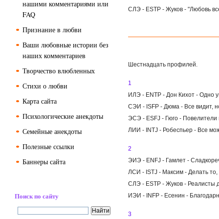
нашими комментариями или
СЛЭ - ESTP - Жуков - "Любовь вс
FAQ
Признание в любви
Ваши любовные истории без
наших комментариев
Шестнадцать профилей.
Творчество влюбленных
1
Стихи о любви
ИЛЭ - ENTP - Дон Кихот - Одно 
Карта сайта
СЭИ - ISFP - Дюма - Все видит, 
Психологические анекдоты
ЭСЭ - ESFJ - Гюго - Повелители
Семейные анекдоты
ЛИИ - INTJ - Робеспьер - Все м
Полезные ссылки
2
Баннеры сайта
ЭИЭ - ENFJ - Гамлет - Сладкор
ЛСИ - ISTJ - Максим - Делать то
СЛЭ - ESTP - Жуков - Реалисты 
Поиск по сайту
ИЭИ - INFP - Есенин - Благодар
3