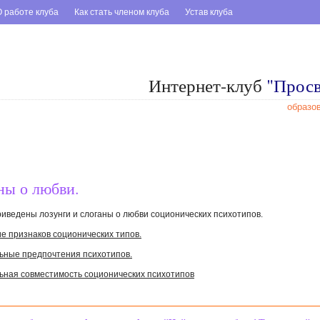
О работе клуба
Как стать членом клуба
Устав клуба
Интернет-клуб
"Прос
образо
ны о любви.
риведены лозунги и слоганы о любви соционических психотипов.
е признаков соционических типов.
ьные предпочтения психотипов.
ьная совместимость соционических психотипов