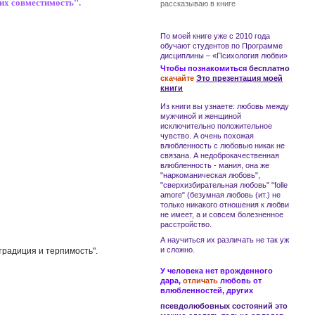
их совместимость".
рассказываю в книге
По моей книге уже с 2010 года
обучают студентов по Программе
дисциплины – «Психология любви»
Чтобы познакомиться
бесплатно
скачайте
Это презентация моей
книги
Из книги вы узнаете:
любовь
между
мужчиной и женщиной
исключительно положительное
чувство. А очень похожая
влюбленность
с
любовью
никак не
связана. А
недоброкачественная
влюбленность - мания
, она же
"наркоманическая любовь",
"сверхизбирательная любовь" "folle
amore" (безумная любовь (ит.) не
только никакого отношения к
любви
не имеет, а и совсем
болезненное
расстройство
.
А научиться их различать не так уж
и сложно.
традиция и терпимость".
У человека нет врожденного
дара,
отличать
любовь
от
влюбленностей
, других
псевдолюбовных состояний
это