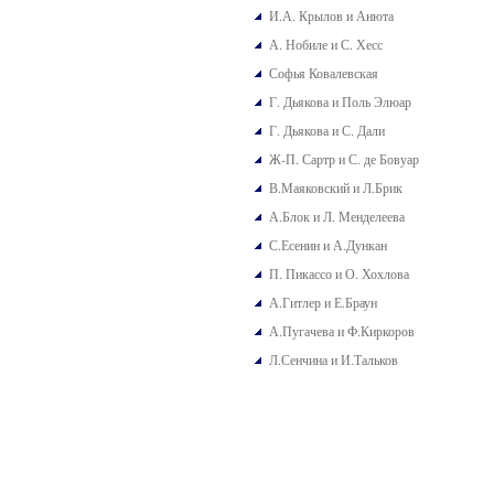
И.А. Крылов и Анюта
А. Нобиле и С. Хесс
Софья Ковалевская
Г. Дьякова и Поль Элюар
Г. Дьякова и С. Дали
Ж-П. Сартр и С. де Бовуар
В.Маяковский и Л.Брик
А.Блок и Л. Менделеева
С.Есенин и А.Дункан
П. Пикассо и О. Хохлова
А.Гитлер и Е.Браун
А.Пугачева и Ф.Киркоров
Л.Сенчина и И.Тальков