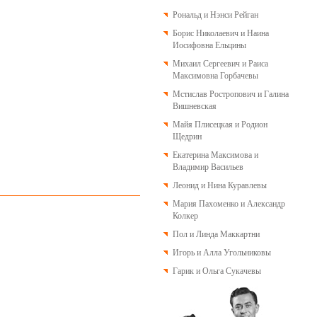
Рональд и Нэнси Рейган
Борис Николаевич и Наина
Иосифовна Ельцины
Михаил Сергеевич и Раиса
Максимовна Горбачевы
Мстислав Ростропович и Галина
Вишневская
Майя Плисецкая и Родион
Щедрин
Екатерина Максимова и
Владимир Васильев
Леонид и Нина Куравлевы
Мария Пахоменко и Александр
Колкер
Пол и Линда Маккартни
Игорь и Алла Угольниковы
Гарик и Ольга Сукачевы