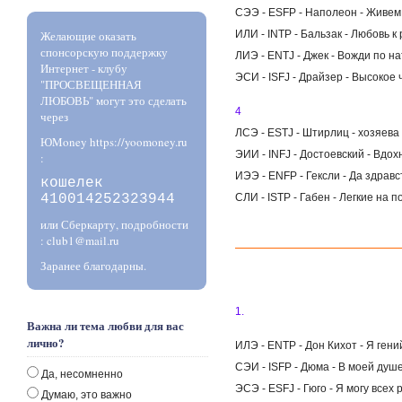
СЭЭ - ESFP - Наполеон - Живем 
Желающие оказать
ИЛИ - INTP - Бальзак - Любовь 
спонсорскую поддержку
ЛИЭ - ENTJ - Джек - Вожди по н
Интернет - клубу
ЭСИ - ISFJ - Драйзер - Высокое 
"ПРОСВЕЩЕННАЯ
ЛЮБОВЬ" могут это сделать
4
через
ЛСЭ - ESTJ - Штирлиц - хозяева
ЮMoney https://yoomoney.ru
ЭИИ - INFJ - Достоевский - Вд
:
ИЭЭ - ENFP - Гексли - Да здравс
кошелек
410014252323944
СЛИ - ISTP - Габен - Легкие на 
или Сберкарту, подробности
: club1@mail.ru
Заранее благодарны.
1.
Важна ли тема любви для вас
лично?
ИЛЭ - ENTP - Дон Кихот - Я гени
СЭИ - ISFP - Дюма - В моей душе
Да, несомненно
ЭСЭ - ESFJ - Гюго - Я могу всех
Думаю, это важно