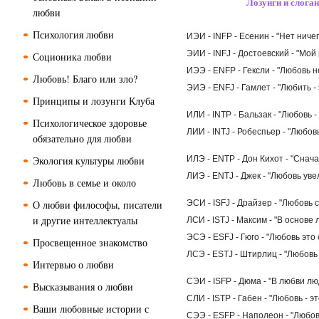
Лозунги и слога
психологии
любви
-Тест на любовь: «шкала
любви» З.Рубина. Писхолог Е.
Психология любви
ИЭИ - INFP - Есенин - "Нет ниче
Пушкарев
ЭИИ - INFJ - Достоевский - "Мо
Соционика любви
-Я не могу любить, просто не
могу, у меня не получается...
ИЭЭ - ENFP - Гексли - "Любовь н
Любовь! Благо или зло?
ЭИЭ - ENFJ - Гамлет - "Любить -
-Я замужем, но влюбилась...
Принципы и лозунги Клуба
-Сексуальная совместимость
ИЛИ - INTP - Бальзак - "Любовь 
соционических психотипов. А.
Психологическое здоровье
Букалов, А. Бойко
ЛИИ - INTJ - Робеспьер - "Любо
обязательно для любви
Экология культуры любви
ИЛЭ - ENTP - Дон Кихот - "Снача
ЛИЭ - ENTJ - Джек - "Любовь ув
Любовь в семье и около
О любви философы, писатели
ЭСИ - ISFJ - Драйзер - "Любовь 
и другие интеллектуалы
ЛСИ - ISTJ - Максим - "В основе
ЭСЭ - ESFJ - Гюго - "Любовь это
Просвещенное знакомство
ЛСЭ - ESTJ - Штирлиц - "Любовь
Интервью о любви
СЭИ - ISFP - Дюма - "В любви л
Высказывания о любви
СЛИ - ISTP - Габен - "Любовь - э
Ваши любовные истории с
СЭЭ - ESFP - Наполеон - "Любов