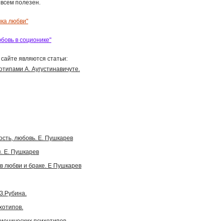
ь всем полезен.
ка любви"
бовь в соционике"
сайте являются статьи:
типами А. Аугустинавичуте.
сть, любовь. Е. Пушкарев
. Е. Пушкарев
в любви и браке. Е Пушкарев
З.Рубина.
хотипов.