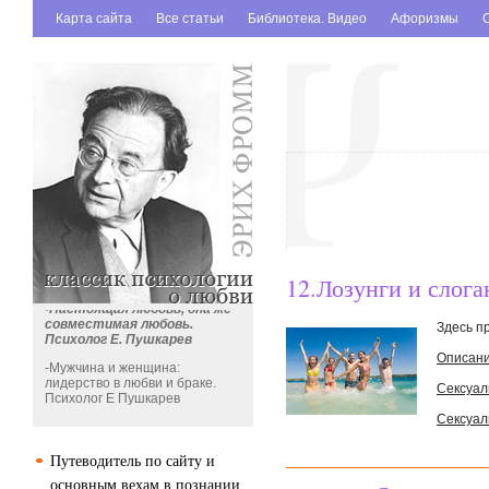
Карта сайта
Все статьи
Библиотека. Видео
Афоризмы
-Сексуальные предпочтения
психотипов
-Типы половой конституции.
12.Лозунги и слога
-Настоящая любовь, она же
совместимая любовь.
Здесь п
Психолог Е. Пушкарев
Описани
-Мужчина и женщина:
лидерство в любви и браке.
Сексуал
Психолог Е Пушкарев
Сексуал
-Это вредоносное слово
«любовь». Психолог Е.
Пушкарев
Путеводитель по сайту и
-Позы в сексе с точки зрения...
основным вехам в познании