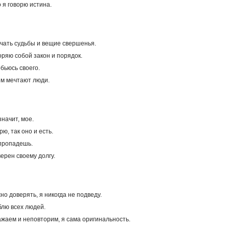
о я говорю истина.
ечать судьбы и вещие свершенья.
оряю собой закон и порядок.
обьюсь своего.
чем мечтают люди.
значит, мое.
рю, так оно и есть.
 пропадешь.
верен своему долгу.
но доверять, я никогда не подведу.
блю всех людей.
ажаем и неповторим, я сама оригинальность.