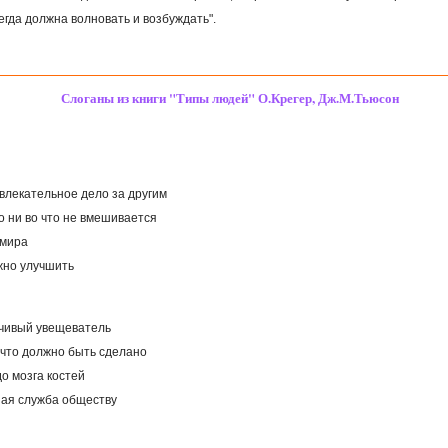
егда должна волновать и возбуждать".
Слоганы из книги "Типы людей" О.Крегер, Дж.М.Тьюсон
увлекательное дело за другим
но ни во что не вмешивается
 мира
ожно улучшить
ечивый увещеватель
, что должно быть сделано
до мозга костей
ная служба обществу