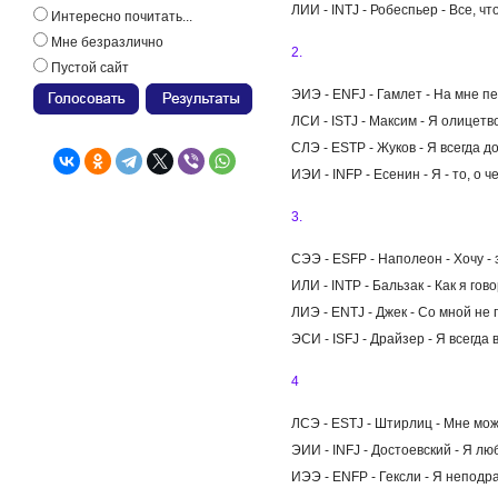
ЛИИ - INTJ - Робеспьер - Все, чт
Интересно почитать...
Мне безразлично
2.
Пустой сайт
ЭИЭ - ENFJ - Гамлет - На мне п
ЛСИ - ISTJ - Максим - Я олицетв
СЛЭ - ESTP - Жуков - Я всегда д
ИЭИ - INFP - Есенин - Я - то, о 
3.
СЭЭ - ESFP - Наполеон - Хочу - 
ИЛИ - INTP - Бальзак - Как я гово
ЛИЭ - ENTJ - Джек - Со мной не
ЭСИ - ISFJ - Драйзер - Я всегда 
4
ЛСЭ - ESTJ - Штирлиц - Мне мож
ЭИИ - INFJ - Достоевский - Я лю
ИЭЭ - ENFP - Гексли - Я неподр