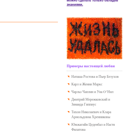
можно сделать только овладев
знаниями.
Примеры настоящей любви
Наташа Ростова и Пьер Безухов
Карл и Женни Маркс
Чарльз Чаплин и Уна O"Нил
Дмитрий Мережковский и
Зинаида Гиппиус
Тихон Николаевич и Клара
Арнольдовна Хренниковы
Юмжагийн Цеденбал и Настя
Филатова