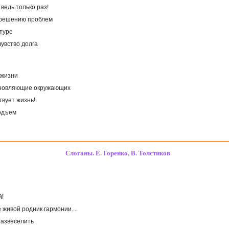
ведь только раз!
к решению проблем
атуре
чувство долга
 жизни
охновляющие окружающих
твует жизнь!
подъем
Слоганы. Е. Горенко, В. Толстиков
й!
 живой родник гармонии...
 развеселить