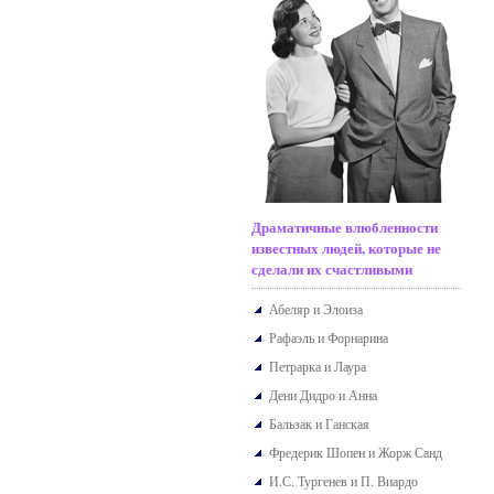
Драматичные влюбленности
известных людей, которые не
сделали их счастливыми
Абеляр и Элоиза
Рафаэль и Форнарина
Петрарка и Лаура
Дени Дидро и Анна
Бальзак и Ганская
Фредерик Шопен и Жорж Санд
И.С. Тургенев и П. Виардо