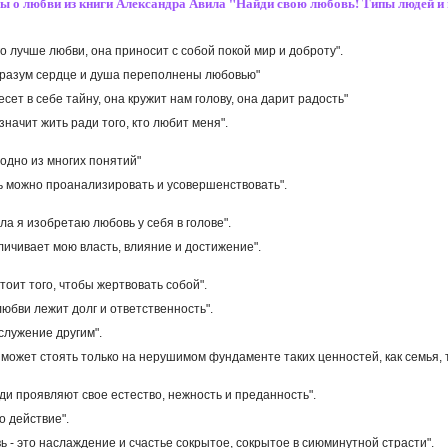
ны о любви из книги Александра Авила "Найди свою любовь! Типы людей и 
го лучше любви, она приносит с собой покой мир и доброту".
й разум сердце и душа переполнены любовью"
есет в себе тайну, она кружит нам голову, она дарит радость"
 значит жить ради того, кто любит меня".
- одно из многих понятий"
вь можно проанализировать и усовершенствовать".
ла я изобретаю любовь у себя в голове".
еличивает мою власть, влияние и достижение".
стоит того, чтобы жертвовать собой".
 любви лежит долг и ответственность".
 служение другим".
 может стоять только на нерушимом фундаменте таких ценностей, как семья, 
юди проявляют свое естество, нежность и преданность".
то действие".
ь - это наслаждение и счастье сокрытое, сокрытое в сиюминутной страсти".