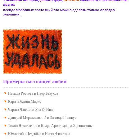
У человека нет врожденного дара,
отличать
любовь
от
влюбленностей
,
других
псевдолюбовных состояний
это можно сделать только овладев
знаниями.
Примеры настоящей любви
Наташа Ростова и Пьер Безухов
Карл и Женни Маркс
Чарльз Чаплин и Уна O"Нил
Дмитрий Мережковский и Зинаида Гиппиус
Тихон Николаевич и Клара Арнольдовна Хренниковы
Юмжагийн Цеденбал и Настя Филатова