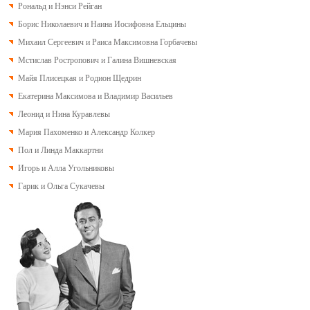
Рональд и Нэнси Рейган
Борис Николаевич и Наина Иосифовна Ельцины
Михаил Сергеевич и Раиса Максимовна Горбачевы
Мстислав Ростропович и Галина Вишневская
Майя Плисецкая и Родион Щедрин
Екатерина Максимова и Владимир Васильев
Леонид и Нина Куравлевы
Мария Пахоменко и Александр Колкер
Пол и Линда Маккартни
Игорь и Алла Угольниковы
Гарик и Ольга Сукачевы