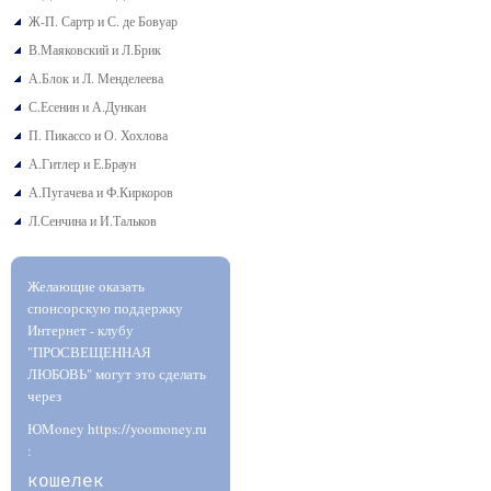
Ж-П. Сартр и С. де Бовуар
В.Маяковский и Л.Брик
А.Блок и Л. Менделеева
С.Есенин и А.Дункан
П. Пикассо и О. Хохлова
А.Гитлер и Е.Браун
А.Пугачева и Ф.Киркоров
Л.Сенчина и И.Тальков
Желающие оказать
спонсорскую поддержку
Интернет - клубу
"ПРОСВЕЩЕННАЯ
ЛЮБОВЬ" могут это сделать
через
ЮMoney https://yoomoney.ru
:
кошелек