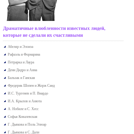
Драматичные влюбленности известных людей,
которые не сделали их счастливыми
Абеляр и Элоиза
Рафаэль и Форнарина
Петрарка и Лаура
Дени Дидро и Анна
Бальзак и Ганская
Фредерик Шопен и Жорж Санд
И.С. Тургенев и П. Виардо
И.А. Крылов и Анюта
А. Нобиле и С. Хесс
Софья Ковалевская
Г. Дьякова и Поль Элюар
Г. Дьякова и С. Дали