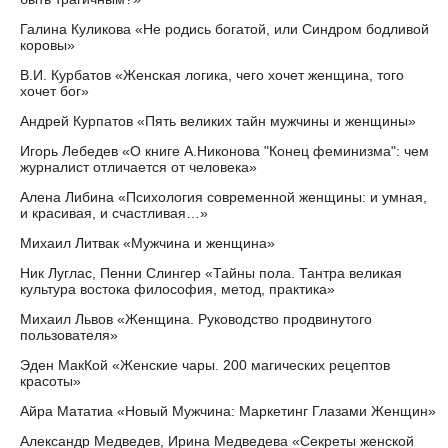
Галина Куликова «Не родись богатой, или Синдром бодливой
коровы»
В.И. Курбатов «Женская логика, чего хочет женщина, того
хочет бог»
Андрей Курпатов «Пять великих тайн мужчины и женщины»
Игорь Лебедев «О книге А.Никонова "Конец феминизма": чем
журналист отличается от человека»
Алена Либина «Психология современной женщины: и умная,
и красивая, и счастливая…»
Михаил Литвак «Мужчина и женщина»
Ник Луглас, Пенни Слингер «Тайны пола. Тантра великая
культура востока философия, метод, практика»
Михаил Львов «Женщина. Руководство продвинутого
пользователя»
Эден МакКой «Женские чары. 200 магических рецептов
красоты»
Айра Мататиа «Новый Мужчина: Маркетинг Глазами Женщин»
Александр Медведев, Ирина Медведева «Секреты женской