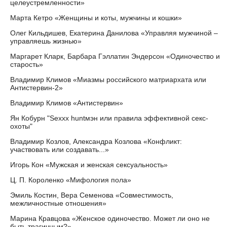
целеустремленности»
Марта Кетро «Женщины и коты, мужчины и кошки»
Олег Кильдишев, Екатерина Данилова «Управляя мужчиной –
управляешь жизнью»
Маргарет Кларк, Барбара Гэллатин Эндерсон «Одиночество и
старость»
Владимир Климов «Миазмы российского матриархата или
Антистервин-2»
Владимир Климов «Антистервин»
Ян Кобурн "Sexxx huntмэн или правила эффективной секс-
охоты"
Владимир Козлов, Александра Козлова «Конфликт:
участвовать или создавать...»
Игорь Кон «Мужская и женская сексуальность»
Ц. П. Короленко «Мифология пола»
Эмиль Костин, Вера Семенова «Совместимость,
межличностные отношения»
Марина Кравцова «Женское одиночество. Может ли оно не
быть трагичным?»