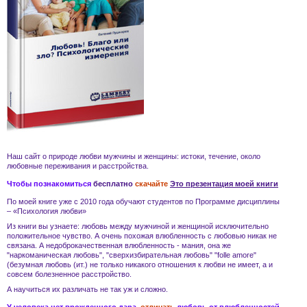
Наш сайт о природе
любви
мужчины и женщины
: истоки, течение, около
любовные переживания и
расстройства
.
Чтобы познакомиться
бесплатно
скачайте
Это презентация моей книги
По моей книге уже с 2010 года обучают студентов по Программе дисциплины
– «Психология любви»
Из книги вы узнаете:
любовь
между мужчиной и женщиной
исключительно
положительное чувство. А очень похожая
влюбленность
с
любовью
никак не
связана. А
недоброкачественная влюбленность - мания
, она же
"наркоманическая любовь", "сверхизбирательная любовь" "folle amore"
(безумная любовь (ит.) не только никакого отношения к
любви
не имеет, а и
совсем
болезненное расстройство
.
А научиться их различать не так уж и сложно.