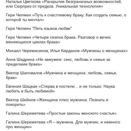
Наталья Цветкова «Раскрытие безграничных возможностей,
или Сюрприз от предков. Уникальная технология»
Гери Чепмен «Путь к счастливому браку. Как создать семью, о
которой ты мечтал»
Гери Чепмен "Пять языков любви"
Гери Чепмен «Четыре сезона брака. Разговор о вечно
меняющихся циклах брака»
Михаил Черемисинов, Илья Кирданов «Мужчины о женщинах»
Анна Шадрина «Не замужем: секс, любовь и семья за
пределами брака»
Виктор Шаповалов «Мужчина и женщина: любовь, семья,
брак»
Евгения Шацкая «Стерва в постели... и не только: Наука
любить и быть любимой»
Виктор Шейнов «Женщина плюс мужчина. Познать и
покорить»
Галина Шереметева «Простые законы женского счастья»
Галина Шереметева «Я – мужчина. Для мужчин, и немного
про женщин»