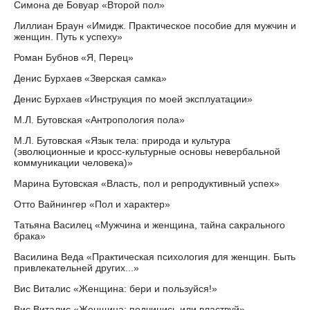
Симона де Бовуар «Второй пол»
Лиллиан Браун «Имидж. Практическое пособие для мужчин и
женщин. Путь к успеху»
Роман Бубнов «Я, Перец»
Денис Бурхаев «Зверская самка»
Денис Бурхаев «Инструкция по моей эксплуатации»
М.Л. Бутовская «Антропология пола»
М.Л. Бутовская «Язык тела: природа и культура
(эволюционные и кросс-культурные основы невербальной
коммуникации человека)»
Марина Бутовская «Власть, пол и репродуктивный успех»
Отто Вайнингер «Пол и характер»
Татьяна Василец «Мужчина и женщина, тайна сакрального
брака»
Василина Веда «Практическая психология для женщин. Быть
привлекательней других...»
Вис Виталис «Женщина: бери и пользуйся!»
Вис Виталис «Женщина: подчинись или властвуй»