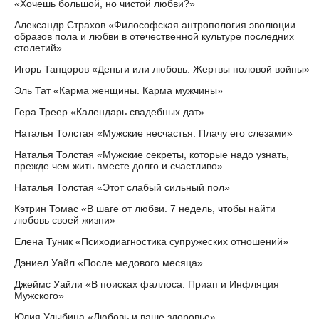
«Хочешь большой, но чистой любви?»
Александр Страхов «Философская антропология эволюции
образов пола и любви в отечественной культуре последних
столетий»
Игорь Танцоров «Деньги или любовь. Жертвы половой войны»
Эль Тат «Карма женщины. Карма мужчины»
Гера Треер «Календарь свадебных дат»
Наталья Толстая «Мужские несчастья. Плачу его слезами»
Наталья Толстая «Мужские секреты, которые надо узнать,
прежде чем жить вместе долго и счастливо»
Наталья Толстая «Этот слабый сильный пол»
Кэтрин Томас «В шаге от любви. 7 недель, чтобы найти
любовь своей жизни»
Елена Туник «Психодиагностика супружеских отношений»
Дэниел Уайл «После медового месяца»
Джеймс Уайли «В поисках фаллоса: Приап и Инфляция
Мужского»
Юлия Улыбина «Любовь и ваше здоровье»