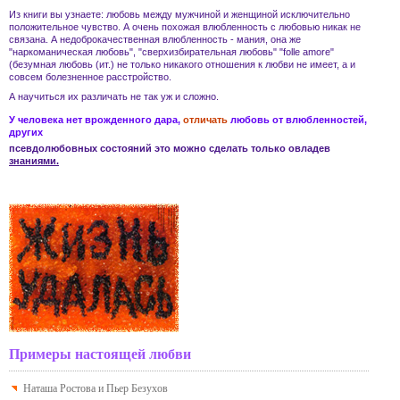
Из книги вы узнаете:
любовь
между мужчиной и женщиной
исключительно
положительное чувство. А очень похожая
влюбленность
с
любовью
никак не
связана. А
недоброкачественная влюбленность - мания
, она же
"наркоманическая любовь", "сверхизбирательная любовь" "folle amore"
(безумная любовь (ит.) не только никакого отношения к
любви
не имеет, а и
совсем
болезненное расстройство
.
А научиться их различать не так уж и сложно.
У человека нет врожденного дара,
отличать
любовь
от
влюбленностей
,
других
псевдолюбовных состояний
это можно сделать только овладев
знаниями.
Примеры настоящей любви
Наташа Ростова и Пьер Безухов