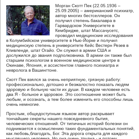
Морган Скотт Пек (22.05.1936 –
25.09.2005) – американский психиатр,
автор многих бестселлеров. Он
получил степень бакалавра в
Гарвардском Университете в
Кембридже, штат Массачусетс,
проводил медицинские исследования
в Колумбийском университете в Нью-Йорке и получил
медицинскую степень в университете Кейс Вестерн Резев в
Кливленде, штат Огайо. Он служил в армии США и
дослужился до звания подполковника. В армии он также был
старшим психологом в военном медицинском центре в
Окинаве, Япония, и ассистентом главного психиатра и
невролога в Вашингтоне.
Скотт Пек взялся за очень неприятную, грязную работу:
профессионально, дотошно и безжалостно показать людям
здоровую и больную части их души. В каждом человеке есть
два Я - больное и здоровое. Это соотношение может быть
любым, и осознать, а тем более изменить его способны лишь
очень немногие.
Простым, общедоступным языком автор раскрывает
тончайшие секреты нашего повседневного бытия,
человеческих отношений. От типичных историй болезни он
поднимается к осмыслению таких фундаментальных понятий,
как любовь,благодать, Бог. Эта дорога открыта для каждого
мыслящего человека. Но она очень трудна - и потому