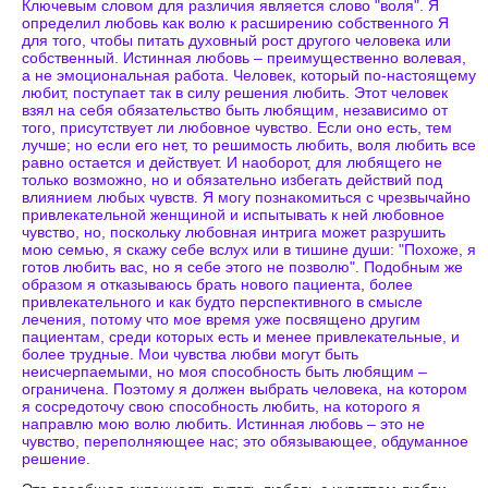
Ключевым словом для различия является слово "воля". Я
определил любовь как волю к расширению собственного Я
для того, чтобы питать духовный рост другого человека или
собственный. Истинная любовь – преимущественно волевая,
а не эмоциональная работа. Человек, который по-настоящему
любит, поступает так в силу решения любить. Этот человек
взял на себя обязательство быть любящим, независимо от
того, присутствует ли любовное чувство. Если оно есть, тем
лучше; но если его нет, то решимость любить, воля любить все
равно остается и действует. И наоборот, для любящего не
только возможно, но и обязательно избегать действий под
влиянием любых чувств. Я могу познакомиться с чрезвычайно
привлекательной женщиной и испытывать к ней любовное
чувство, но, поскольку любовная интрига может разрушить
мою семью, я скажу себе вслух или в тишине души: "Похоже, я
готов любить вас, но я себе этого не позволю". Подобным же
образом я отказываюсь брать нового пациента, более
привлекательного и как будто перспективного в смысле
лечения, потому что мое время уже посвящено другим
пациентам, среди которых есть и менее привлекательные, и
более трудные. Мои чувства любви могут быть
неисчерпаемыми, но моя способность быть любящим –
ограничена. Поэтому я должен выбрать человека, на котором
я сосредоточу свою способность любить, на которого я
направлю мою волю любить. Истинная любовь – это не
чувство, переполняющее нас; это обязывающее, обдуманное
решение.