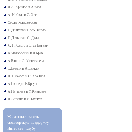
И.А. Крылов и Анюта
А. Нобиле и С. Хесс
Софья Ковалевская
Г. Дьякова и Поль Элюар
Г. Дьякова и С. Дали
Ж-П. Сартр и С. де Бовуар
В.Маяковский и Л.Брик
А.Блок и Л. Менделеева
С.Есенин и А.Дункан
П. Пикассо и О. Хохлова
А.Гитлер и Е.Браун
А.Пугачева и Ф.Киркоров
Л.Сенчина и И.Тальков
Желающие оказать
спонсорскую поддержку
Интернет - клубу