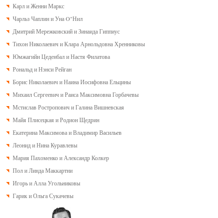
Карл и Женни Маркс
Чарльз Чаплин и Уна O"Нил
Дмитрий Мережковский и Зинаида Гиппиус
Тихон Николаевич и Клара Арнольдовна Хренниковы
Юмжагийн Цеденбал и Настя Филатова
Рональд и Нэнси Рейган
Борис Николаевич и Наина Иосифовна Ельцины
Михаил Сергеевич и Раиса Максимовна Горбачевы
Мстислав Ростропович и Галина Вишневская
Майя Плисецкая и Родион Щедрин
Екатерина Максимова и Владимир Васильев
Леонид и Нина Куравлевы
Мария Пахоменко и Александр Колкер
Пол и Линда Маккартни
Игорь и Алла Угольниковы
Гарик и Ольга Сукачевы