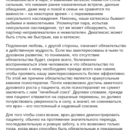
сильным, что никакие ранее назначенные встречи, данные
обещания, даже мир и покой в семье не сравнятся по
важности – на некоторое время – с переживанием
сексуального наслаждения. Наконец, наши катексисы бывают
зыбкими и мимолетными. Упомянутая пара, испытав
сексуальное наслаждение, тут же может обнаружить, что
партнер непривлекателен и нежелателен. Декатексис может
быть столь же быстрым, как и катексис.
Подлинная любовь, с другой стороны, означает обязательство
и действенную мудрость. Если мы заинтересованы в чьем-то
духовном развитии, то понимаем, что отсутствие
обязательства будет, скорее всего, болезненно
восприниматься этим человеком и что обязательство по
отношению к нему необходимо прежде всего нам самим,
чтобы проявить нашу заинтересованность более эффективно.
По этой же причине обязательство является краеугольным
камнем психотерапии. Почти невозможно достичь заметного
духовного роста у пациента, если психотерапевт не сумеет
заключить с ним "лечебный союз". Другими словами, прежде
чем пациент отважится на серьезные перемены, он должен
почувствовать уверенность и силу, а значит, не сомневаться,
что врач – его постоянный и надежный союзник.
Для того чтобы союз возник, врач должен демонстрировать
пациенту, обычно на протяжении значительного периода,
последовательную и ровную заботу, а это возможно только
тогда, когда врач способен быть обязательным и преданным.