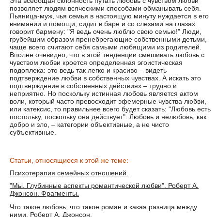
Эта всеобщая склонность путать любовь с чувством любви
позволяет людям всяческими способами обманывать себя.
Пьяница-муж, чья семья в настоящую минуту нуждается в его
внимании и помощи, сидит в баре и со слезами на глазах
говорит бармену: "Я ведь очень люблю свою семью!" Люди,
грубейшим образом пренебрегающие собственными детьми,
чаще всего считают себя самыми любящими из родителей.
Вполне очевидно, что в этой тенденции смешивать любовь с
чувством любви кроется определенная эгоистическая
подоплека: это ведь так легко и красиво – видеть
подтверждение любви в собственных чувствах. А искать это
подтверждение в собственных действиях – трудно и
неприятно. Но поскольку истинная любовь является актом
воли, который часто превосходит эфемерные чувства любви,
или катексис, то правильнее всего будет сказать: "Любовь есть
постольку, поскольку она действует". Любовь и нелюбовь, как
добро и зло, – категории объективные, а не чисто
субъективные.
Статьи, относящиеся к этой же теме:
Психотерапия семейных отношений.
"Мы. Глубинные аспекты романтической любви". Роберт А.
Джонсон. Фрагменты.
Что такое любовь, что такое роман и какая разница между
ними. Роберт А. Джонсон.