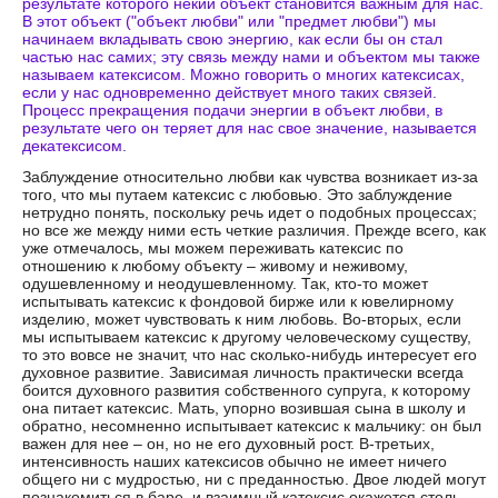
результате которого некий объект становится важным для нас.
В этот объект ("объект любви" или "предмет любви") мы
начинаем вкладывать свою энергию, как если бы он стал
частью нас самих; эту связь между нами и объектом мы также
называем катексисом. Можно говорить о многих катексисах,
если у нас одновременно действует много таких связей.
Процесс прекращения подачи энергии в объект любви, в
результате чего он теряет для нас свое значение, называется
декатексисом.
Заблуждение относительно любви как чувства возникает из-за
того, что мы путаем катексис с любовью. Это заблуждение
нетрудно понять, поскольку речь идет о подобных процессах;
но все же между ними есть четкие различия. Прежде всего, как
уже отмечалось, мы можем переживать катексис по
отношению к любому объекту – живому и неживому,
одушевленному и неодушевленному. Так, кто-то может
испытывать катексис к фондовой бирже или к ювелирному
изделию, может чувствовать к ним любовь. Во-вторых, если
мы испытываем катексис к другому человеческому существу,
то это вовсе не значит, что нас сколько-нибудь интересует его
духовное развитие. Зависимая личность практически всегда
боится духовного развития собственного супруга, к которому
она питает катексис. Мать, упорно возившая сына в школу и
обратно, несомненно испытывает катексис к мальчику: он был
важен для нее – он, но не его духовный рост. В-третьих,
интенсивность наших катексисов обычно не имеет ничего
общего ни с мудростью, ни с преданностью. Двое людей могут
познакомиться в баре, и взаимный катексис окажется столь