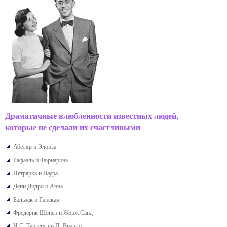
Драматичные влюбленности известных людей,
которые не сделали их счастливыми
Абеляр и Элоиза
Рафаэль и Форнарина
Петрарка и Лаура
Дени Дидро и Анна
Бальзак и Ганская
Фредерик Шопен и Жорж Санд
И.С. Тургенев и П. Виардо