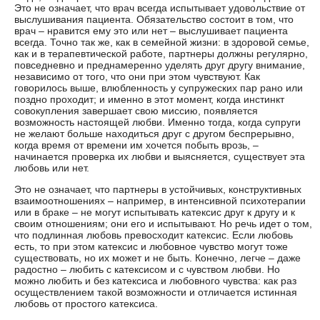
Это не означает, что врач всегда испытывает удовольствие от
выслушивания пациента. Обязательство состоит в том, что
врач – нравится ему это или нет – выслушивает пациента
всегда. Точно так же, как в семейной жизни: в здоровой семье,
как и в терапевтической работе, партнеры должны регулярно,
повседневно и преднамеренно уделять друг другу внимание,
независимо от того, что они при этом чувствуют. Как
говорилось выше, влюбленность у супружеских пар рано или
поздно проходит; и именно в этот момент, когда инстинкт
совокупления завершает свою миссию, появляется
возможность настоящей любви. Именно тогда, когда супруги
не желают больше находиться друг с другом беспрерывно,
когда время от времени им хочется побыть врозь, –
начинается проверка их любви и выясняется, существует эта
любовь или нет.
Это не означает, что партнеры в устойчивых, конструктивных
взаимоотношениях – например, в интенсивной психотерапии
или в браке – не могут испытывать катексис друг к другу и к
своим отношениям; они его и испытывают. Но речь идет о том,
что подлинная любовь превосходит катексис. Если любовь
есть, то при этом катексис и любовное чувство могут тоже
существовать, но их может и не быть. Конечно, легче – даже
радостно – любить с катексисом и с чувством любви. Но
можно любить и без катексиса и любовного чувства: как раз
осуществлением такой возможности и отличается истинная
любовь от простого катексиса.