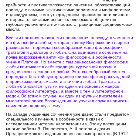
многие
крайности и противоположности: пантеизм, обожествляющий
природу, с самыми экзотическими религиями и мифологиями;
индивидуализм, с его утверждением правомерности личного
интереса, с поисками основ человеческого общежития;
глубокое увлечение античностью с традициями средневековой
мысли.
Все эти противоположности проявляются повсюду, в частности
и в философии любви, которая в эпоху Возрождения широко
развивается, порождая своеобразный жанр философских
трактатов и диалогов о любви. Она возникает в основном на
почве возрождения античной философии, в особенности
учения Платона. Но вместе с тем ренессансная философия
любви впитывает в себя традиции куртуазной поэзии и
средневековых споров о любви. Этот своеобразный синтез
порождает богатейшую традицию философских рассуждений
о происхождении, смысле и значении любви. Трактаты о
любви становятся чуть ли не одним из основных жанров
философской литературы, а вместе с тем и литературной
модой. Во всяком случае, ни один из крупных писателей и
мыслителей эпохи Возрождения не упускал случая написать
сочинение на данную тему.
На Западе указанные сочинения уже давно стали предметом
специального изучения, в особенности в связи с
исследованием истории неоплатонизма. Этому посвящены
многие работы Э. Панофского, А. Шастеля и других.
Предпринимаются издания ренессансных трактатов {В 1912