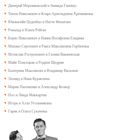
Дмитрий Мережковский и Зинаида Гиппиус
Тихон Николаевич и Клара Арнольдовна Хренниковы
Юмжагийн Цеденбал и Настя Филатова
Рональд и Нэнси Рейган
Борис Николаевич и Наина Иосифовна Ельцины
Михаил Сергеевич и Раиса Максимовна Горбачевы
Мстислав Ростропович и Галина Вишневская
Майя Плисецкая и Родион Щедрин
Екатерина Максимова и Владимир Васильев
Леонид и Нина Куравлевы
Мария Пахоменко и Александр Колкер
Пол и Линда Маккартни
Игорь и Алла Угольниковы
Гарик и Ольга Сукачевы