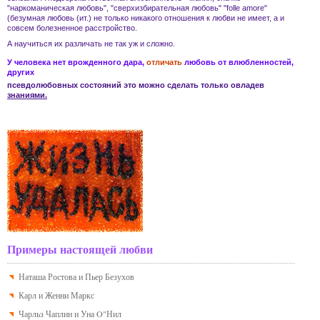
"наркоманическая любовь", "сверхизбирательная любовь" "folle amore"
(безумная любовь (ит.) не только никакого отношения к
любви
не имеет, а и
совсем
болезненное расстройство
.
А научиться их различать не так уж и сложно.
У человека нет врожденного дара,
отличать
любовь
от
влюбленностей
,
других
псевдолюбовных состояний
это можно сделать только овладев
знаниями.
Примеры настоящей любви
Наташа Ростова и Пьер Безухов
Карл и Женни Маркс
Чарльз Чаплин и Уна O"Нил