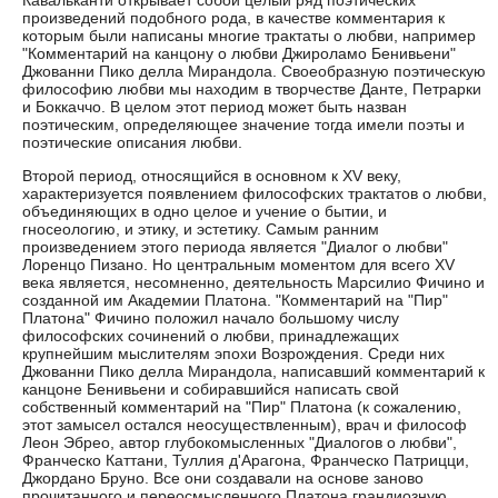
Кавальканти открывает собой целый ряд поэтических
произведений подобного рода, в качестве комментария к
которым были написаны многие трактаты о любви, например
"Комментарий на канцону о любви Джироламо Бенивьени"
Джованни Пико делла Мирандола. Своеобразную поэтическую
философию любви мы находим в творчестве Данте, Петрарки
и Боккаччо. В целом этот период может быть назван
поэтическим, определяющее значение тогда имели поэты и
поэтические описания любви.
Второй период, относящийся в основном к XV веку,
характеризуется появлением философских трактатов о любви,
объединяющих в одно целое и учение о бытии, и
гносеологию, и этику, и эстетику. Самым ранним
произведением этого периода является "Диалог о любви"
Лоренцо Пизано. Но центральным моментом для всего XV
века является, несомненно, деятельность Марсилио Фичино и
созданной им Академии Платона. "Комментарий на "Пир"
Платона" Фичино положил начало большому числу
философских сочинений о любви, принадлежащих
крупнейшим мыслителям эпохи Возрождения. Среди них
Джованни Пико делла Мирандола, написавший комментарий к
канцоне Бенивьени и собиравшийся написать свой
собственный комментарий на "Пир" Платона (к сожалению,
этот замысел остался неосуществленным), врач и философ
Леон Эбрео, автор глубокомысленных "Диалогов о любви",
Франческо Каттани, Туллия д'Арагона, Франческо Патрицци,
Джордано Бруно. Все они создавали на основе заново
прочитанного и переосмысленного Платона грандиозную