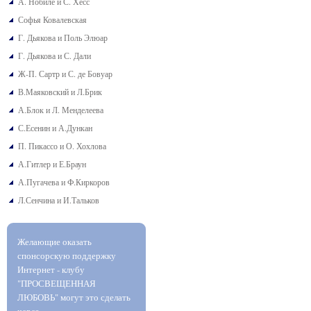
А. Нобиле и С. Хесс
Софья Ковалевская
Г. Дьякова и Поль Элюар
Г. Дьякова и С. Дали
Ж-П. Сартр и С. де Бовуар
В.Маяковский и Л.Брик
А.Блок и Л. Менделеева
С.Есенин и А.Дункан
П. Пикассо и О. Хохлова
А.Гитлер и Е.Браун
А.Пугачева и Ф.Киркоров
Л.Сенчина и И.Тальков
Желающие оказать
спонсорскую поддержку
Интернет - клубу
"ПРОСВЕЩЕННАЯ
ЛЮБОВЬ" могут это сделать