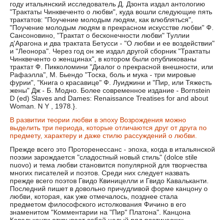
году итальянский исследователь Д. Дзонта издал антологию
"Трактаты Чинквеченто о любви", куда вошли следующие пять
трактатов: "Поучение молодым людям, как влюбляться",
"Поучение молодым людям в прекрасном искусстве любви" Ф.
Сансоновино, "Трактат о бесконечности любви" Туллии
д'Арагона и два трактата Бетусси - "О любви и ее воздействии"
и "Леонора". Через год он же издал другой сборник "Трактаты
Чинквеченто о женщинах", в котором были опубликованы
трактат Ф. Пикколомини "Диалог о прекрасной внешности, или
Рафаэлла", М. Бьендо "Тоска, боль и мука - три мировые
фурии", "Книга о красавице" Ф. Луиджини и "Пир, или Тяжесть
жены" Дж - Б. Модно. Более современное издание - Bornstein
D (ed) Slaves and Dames: Renaissance Treatises for and about
Woman. N Y , 1978.}.
В развитии теории любви в эпоху Возрождения можно
выделить три периода, которые отличаются друг от друга по
предмету, характеру и даже стилю рассуждений о любви.
Прежде всего это Проторенессанс - эпоха, когда в итальянской
поэзии зарождается "сладостный новый стиль" (dolce stile
nuovo) и тема любви становится популярной для творчества
многих писателей и поэтов. Среди них следует назвать
прежде всего поэтов Гвидо Квиницелли и Гвидо Кавальканти.
Последний пишет в довольно причудливой форме канцону о
любви, которая, как уже отмечалось, позднее стала
предметом философского истолкования Фичино в его
знаменитом "Комментарии на "Пир" Платона". Канцона