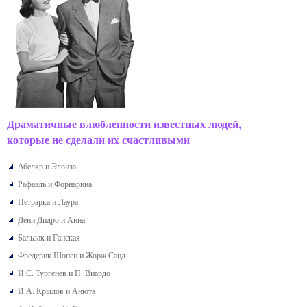
Драматичные влюбленности известных людей,
которые не сделали их счастливыми
Абеляр и Элоиза
Рафаэль и Форнарина
Петрарка и Лаура
Дени Дидро и Анна
Бальзак и Ганская
Фредерик Шопен и Жорж Санд
И.С. Тургенев и П. Виардо
И.А. Крылов и Анюта