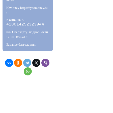
через
ЮMoney https://yoomoney.ru
:
кошелек
410014252323944
или Сберкарту, подробности
: club1@mail.ru
Заранее благодарны.