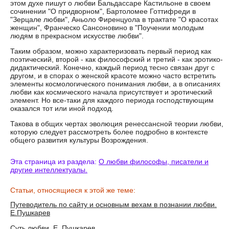
этом духе пишут о любви Бальдассаре Кастильоне в своем
сочинении "О придворном", Бартоломее Готтифреди в
"Зерцале любви", Аньоло Фиренцуола в трактате "О красотах
женщин", Франческо Сансоновино в "Поучении молодым
людям в прекрасном искусстве любви".
Таким образом, можно характеризовать первый период как
поэтический, второй - как философский и третий - как эротико-
дидактический. Конечно, каждый период тесно связан друг с
другом, и в спорах о женской красоте можно часто встретить
элементы космологического понимания любви, а в описаниях
любви как космического начала присутствует и эротический
элемент. Но все-таки для каждого периода господствующим
оказался тот или иной подход.
Такова в общих чертах эволюция ренессансной теории любви,
которую следует рассмотреть более подробно в контексте
общего развития культуры Возрождения.
Эта страница из раздела:
О любви философы, писатели и
другие интеллектуалы.
Статьи, относящиеся к этой же теме:
Путеводитель по сайту и основным вехам в познании любви.
Е.Пушкарев
Суть любви. Е. Пушкарев.