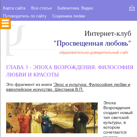
Карта сайта
Все статьи
Библиотека. Видео
Путеводитель по сайту
Соционика любви
Интернет-клуб
"Просвещенная любовь"
образовательно-доверительный сайт
ГЛАВА 3 - ЭПОХА ВОЗРОЖДЕНИЯ: ФИЛОСОФИЯ
ЛЮБВИ И КРАСОТЫ
Это фрагмент из книги
'Эрос и культура: Философия любви и
европейское искусство. Шестаков В.П.
Эпоха
Возрождения
создает новый
тип светской
культуры, в
котором
сочетаются