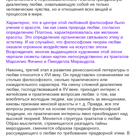
диалектику любви, охватывающую собой не только
человеческие чувства, но и отношения всех вещей и
процессов в мире.
Характерно, что в центре этой любовной философии было
учение о красоте, так как сама природа любви, согласно
определению Платона, характеризовалась как желание
красоты. Это определение органически связывало этику и
эстетику. И не случайно, что философские теории любви
оказали огромное воздействие на искусство эпохи
Возрождения, многие выдающиеся художники этой эпохи
черпали сюжеты своих картин непосредственно из трактатов
Марсилио Фичино и Пикоделла Мираыдола.
Наконец, третий этап в развитии ренессансной литературы о
любви относится к XVI веку. Он представлен сочинениями не
столько философского, сколько практического или
назидательного характера. На смену сложной диалектике
любви, господствовавшей в XV веке, приходит интерес к
житейским и практическим вопросам любви: о том, как
влюбляться молодым людям, как ухаживать за женщинами,
каковы признаки женской красоты и т. д. Правда, все эти
вопросы решаются на основе популярной философской
традиции, но практические интересы явно преобладают над
высокой теорией. Меняется структура трактатов о любви.
Образ мыслителя, стремящегося разгадать тайны
мироздания, сменяется образом придворного,
рассуждающего о любви по требованию придворной этики. В