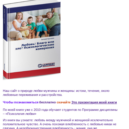
Наш сайт о природе
любви
мужчины и женщины
: истоки, течение, около
любовные переживания и
расстройства
.
Чтобы познакомиться
бесплатно
скачайте
Это презентация моей книги
По моей книге уже с 2010 года обучают студентов по Программе дисциплины
– «Психология любви»
Из книги вы узнаете:
любовь
между мужчиной и женщиной
исключительно
положительное чувство. А очень похожая
влюбленность
с
любовью
никак не
связана. А
недоброкачественная влюбленность - мания
, она же