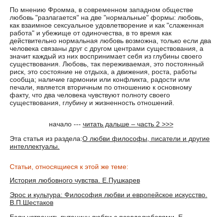
По мнению Фромма, в современном западном обществе
любовь "разлагается" на две "нормальные" формы: любовь,
как взаимное сексуальное удовлетворение и как "слаженная
работа" и убежище от одиночества, в то время как
действительно нормальная любовь возможна, только если два
человека связаны друг с другом центрами существования, а
значит каждый из них воспринимает себя из глубины своего
существования. Любовь, так переживаемая, это постоянный
риск, это состояние не отдыха, а движения, роста, работы
сообща; наличие гармонии или конфликта, радости или
печали, является вторичным по отношению к основному
факту, что два человека чувствуют полноту своего
существования, глубину и жизненность отношений.
начало ---
читать дальше – часть 2 >>>
Эта статья из раздела:
О любви философы, писатели и другие
интеллектуалы.
Статьи, относящиеся к этой же теме:
История любовного чувства. Е.Пушкарев
Эрос и культура: Философия любви и европейское искусство.
В.П.Шестаков