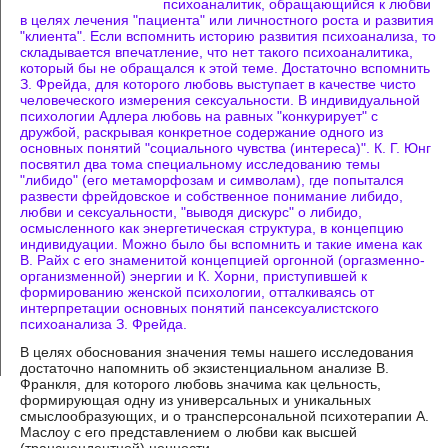
психоаналитик, обращающийся к любви
в целях лечения "пациента" или личностного роста и развития
"клиента". Если вспомнить историю развития психоанализа, то
складывается впечатление, что нет такого психоаналитика,
который бы не обращался к этой теме. Достаточно вспомнить
З. Фрейда, для которого любовь выступает в качестве чисто
человеческого измерения сексуальности. В индивидуальной
психологии Адлера любовь на равных "конкурирует" с
дружбой, раскрывая конкретное содержание одного из
основных понятий "социального чувства (интереса)". К. Г. Юнг
посвятил два тома специальному исследованию темы
"либидо" (его метаморфозам и символам), где попытался
развести фрейдовское и собственное понимание либидо,
любви и сексуальности, "выводя дискурс" о либидо,
осмысленного как энергетическая структура, в концепцию
индивидуации. Можно было бы вспомнить и такие имена как
В. Райх с его знаменитой концепцией оргонной (оргазменно-
организменной) энергии и К. Хорни, приступившей к
формированию женской психологии, отталкиваясь от
интерпретации основных понятий пансексуалистского
психоанализа З. Фрейда.
В целях обоснования значения темы нашего исследования
достаточно напомнить об экзистенциальном анализе В.
Франкля, для которого любовь значима как цельность,
формирующая одну из универсальных и уникальных
смыслообразующих, и о трансперсональной психотерапии А.
Маслоу с его представлением о любви как высшей