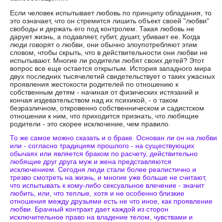
Если человек испытывает любовь по принципу обладания, то
это означает, что он стремится лишить объект своей "любви"
свободы и держать его под контролем. Такая любовь не
дарует жизнь, а подавляет, губит, душит, убивает ее. Когда
люди говорят о любви, они обычно злоупотребляют этим
словом, чтобы скрыть, что в действительности они любви не
испытывают. Многие ли родители любят своих детей? Этот
вопрос все еще остается открытым. История западного мира
двух последних тысячелетий свидетельствует о таких ужасных
проявления жестокости родителей по отношению к
собственным детям - начиная от физических истязаний и
кончая издевательством над их психикой, - о таком
безразличном, откровенно собственническом и садистском
отношении к ним, что приходится признать, что любящие
родители - это скорее исключение, чем правило.
То же самое можно сказать и о браке. Основан ли он на любви
или - согласно традициям прошлого - на существующих
обычаях или является браком по расчету, действительно
любящие друг друга муж и жена представляются
исключением. Сегодня люди стали более реалистично и
трезво смотреть на жизнь, и многие уже больше не считают,
что испытывать к кому-либо сексуальное влечение - значит
любить, или, что теплые, хотя и не особенно близкие
отношения между друзьями есть не что иное, как проявление
любви. Брачный контракт дает каждой из сторон
исключительное право на владение телом, чувствами и