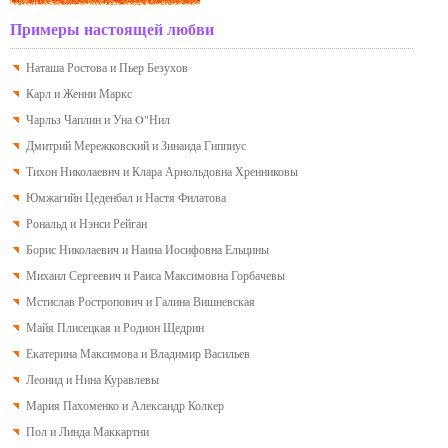
Примеры настоящей любви
Наташа Ростова и Пьер Безухов
Карл и Женни Маркс
Чарльз Чаплин и Уна O"Нил
Дмитрий Мережковский и Зинаида Гиппиус
Тихон Николаевич и Клара Арнольдовна Хренниковы
Юмжагийн Цеденбал и Настя Филатова
Рональд и Нэнси Рейган
Борис Николаевич и Наина Иосифовна Ельцины
Михаил Сергеевич и Раиса Максимовна Горбачевы
Мстислав Ростропович и Галина Вишневская
Майя Плисецкая и Родион Щедрин
Екатерина Максимова и Владимир Васильев
Леонид и Нина Куравлевы
Мария Пахоменко и Александр Колкер
Пол и Линда Маккартни