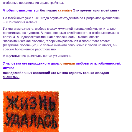
любовные переживания и
расстройства
.
Чтобы познакомиться
бесплатно
скачайте
Это презентация моей книги
По моей книге уже с 2010 года обучают студентов по Программе дисциплины
– «Психология любви»
Из книги вы узнаете:
любовь
между мужчиной и женщиной
исключительно
положительное чувство. А очень похожая
влюбленность
с
любовью
никак не
связана. А
недоброкачественная влюбленность - мания
, она же
"наркоманическая любовь", "сверхизбирательная любовь" "folle amore"
(безумная любовь (ит.) не только никакого отношения к
любви
не имеет, а и
совсем
болезненное расстройство
.
А научиться их различать не так уж и сложно.
У человека нет врожденного дара,
отличать
любовь
от
влюбленностей
,
других
псевдолюбовных состояний
это можно сделать только овладев
знаниями.