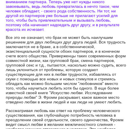
вниманием партнера. Теперь уже нет нужды никого
завоевывать, ведь любовь превратилась в нечто такое, чем
человек обладает, - своего рода собственность. Ни тот, ни
другой из партнеров уже больше не прилагают усилий для
того, чтобы быть привлекательным и вызывать любовь,
поэтому оба начинают надоедать друг другу, и в результате
красота их исчезает.
Все это не означает, что брак не может быть наилучшим
решением для двух любящих друг друга людей. Вся трудность
заключается не в браке, а в собственнической,
экзистенциальной сущности обоих партнеров, и в конечном
счете всего общества. Приверженцы таких современных форм
совместной жизни, как групповой брак, смена партнеров,
групповой секс и т.д., пытаются, насколько можно судить, всего
лишь уклониться от проблемы, которую создают
существующие для них в любви трудности, избавляясь от
скуки с помощью все новых и новых стимулов и стремясь
обладать как можно большим числом "любовников" вместо
того, чтобы научиться любить хотя бы одного. В еще более
известной своей книге "Искусство любви. Исследование
природы любви" Э. Фромм раскрывает, какое важное место
отведено любви в жизни людей и как люди не умеют любить.
Рассматривая любовь как ответ на проблему человеческого
существования, как глубочайшую потребность человека в
преодолении своей отдельности, своего одиночества, Фромм
видит смысл любви в желании межличностного слияния -