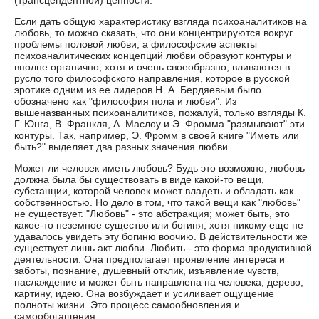
(трансцендентной) ценности.
Если дать общую характеристику взгляда психоаналитиков на
любовь, то можно сказать, что они концентрируются вокруг
проблемы половой любви, а философские аспекты
психоаналитических концепций любви образуют контуры и
вполне органично, хотя и очень своеобразно, вливаются в
русло того философского направления, которое в русской
эротике одним из ее лидеров Н. А. Бердяевым было
обозначено как "философия пола и любви". Из
вышеназванных психоаналитиков, пожалуй, только взгляды К.
Г. Юнга, В. Франкля, А. Маслоу и Э. Фромма "размывают" эти
контуры. Так, например, Э. Фромм в своей книге "Иметь или
быть?" выделяет два разных значения любви.
Может ли человек иметь любовь? Будь это возможно, любовь
должна была бы существовать в виде какой-то вещи,
субстанции, которой человек может владеть и обладать как
собственностью. Но дело в том, что такой вещи как "любовь"
не существует. "Любовь" - это абстракция; может быть, это
какое-то неземное существо или богиня, хотя никому еще не
удавалось увидеть эту богиню воочию. В действительности же
существует лишь акт любви. Любить - это форма продуктивной
деятельности. Она предполагает проявление интереса и
заботы, познание, душевный отклик, изъявление чувств,
наслаждение и может быть направлена на человека, дерево,
картину, идею. Она возбуждает и усиливает ощущение
полноты жизни. Это процесс самообновления и
самообогащения.