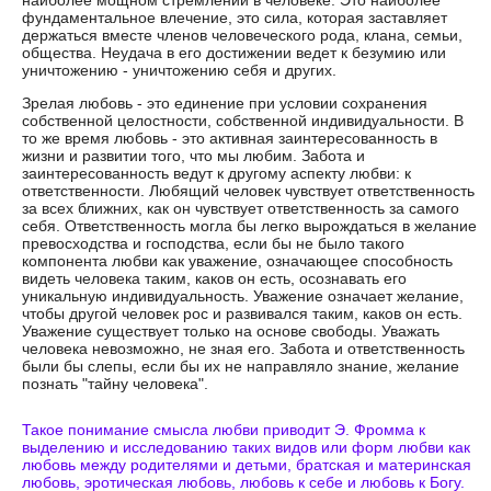
наиболее мощном стремлении в человеке. Это наиболее
фундаментальное влечение, это сила, которая заставляет
держаться вместе членов человеческого рода, клана, семьи,
общества. Неудача в его достижении ведет к безумию или
уничтожению - уничтожению себя и других.
Зрелая любовь - это единение при условии сохранения
собственной целостности, собственной индивидуальности. В
то же время любовь - это активная заинтересованность в
жизни и развитии того, что мы любим. Забота и
заинтересованность ведут к другому аспекту любви: к
ответственности. Любящий человек чувствует ответственность
за всех ближних, как он чувствует ответственность за самого
себя. Ответственность могла бы легко вырождаться в желание
превосходства и господства, если бы не было такого
компонента любви как уважение, означающее способность
видеть человека таким, каков он есть, осознавать его
уникальную индивидуальность. Уважение означает желание,
чтобы другой человек рос и развивался таким, каков он есть.
Уважение существует только на основе свободы. Уважать
человека невозможно, не зная его. Забота и ответственность
были бы слепы, если бы их не направляло знание, желание
познать "тайну человека".
Такое понимание смысла любви приводит Э. Фромма к
выделению и исследованию таких видов или форм любви как
любовь между родителями и детьми, братская и материнская
любовь, эротическая любовь, любовь к себе и любовь к Богу.