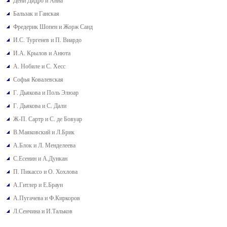
Дени Дидро и Анна
Бальзак и Ганская
Фредерик Шопен и Жорж Санд
И.С. Тургенев и П. Виардо
И.А. Крылов и Анюта
А. Нобиле и С. Хесс
Софья Ковалевская
Г. Дьякова и Поль Элюар
Г. Дьякова и С. Дали
Ж-П. Сартр и С. де Бовуар
В.Маяковский и Л.Брик
А.Блок и Л. Менделеева
С.Есенин и А.Дункан
П. Пикассо и О. Хохлова
А.Гитлер и Е.Браун
А.Пугачева и Ф.Киркоров
Л.Сенчина и И.Тальков