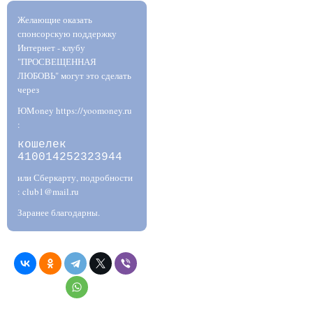
Желающие оказать
спонсорскую поддержку
Интернет - клубу
"ПРОСВЕЩЕННАЯ
ЛЮБОВЬ" могут это сделать
через
ЮMoney https://yoomoney.ru
:
кошелек
410014252323944
или Сберкарту, подробности
: club1@mail.ru
Заранее благодарны.