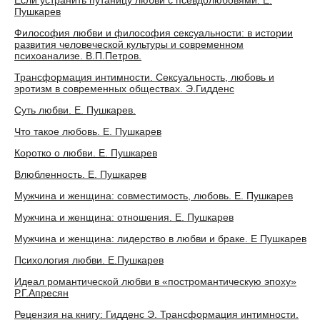
Если устранить путаницу любви с псевдолюбовями. Е.
Пушкарев
Философия любви и философия сексуальности: в истории
развития человеческой культуры и современном
психоанализе. В.П.Петров.
Трансформация интимности. Сексуальность, любовь и
эротизм в современных обществах. Э.Гидденс
Суть любви. Е. Пушкарев.
Что такое любовь. Е. Пушкарев
Коротко о любви. Е. Пушкарев
Влюбленность. Е. Пушкарев
Мужчина и женщина: совместимость, любовь. Е. Пушкарев
Мужчина и женщина: отношения. Е. Пушкарев
Мужчина и женщина: лидерство в любви и браке. Е Пушкарев
Психология любви. Е.Пушкарев
Идеал романтической любви в «постромантическую эпоху»
Р.Г.Апресян
Рецензия на книгу: Гидденс Э. Трансформация интимности.